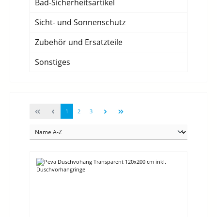
Bad-Sicherheitsartikel
Sicht- und Sonnenschutz
Zubehör und Ersatzteile
Sonstiges
Seite
Seite
Seite
1
2
3