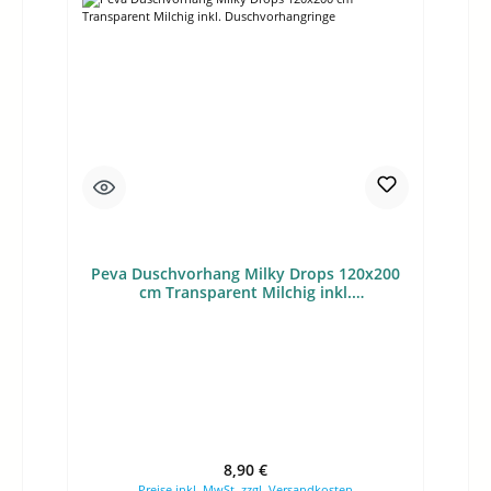
Peva Duschvorhang Milky Drops 120x200
cm Transparent Milchig inkl.
Duschvorhangringe
Regulärer Preis:
8,90 €
Preise inkl. MwSt. zzgl. Versandkosten