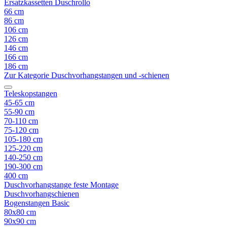
Ersatzkassetten Duschrollo
66 cm
86 cm
106 cm
126 cm
146 cm
166 cm
186 cm
Zur Kategorie Duschvorhangstangen und -schienen
Teleskopstangen
45-65 cm
55-90 cm
70-110 cm
75-120 cm
105-180 cm
125-220 cm
140-250 cm
190-300 cm
400 cm
Duschvorhangstange feste Montage
Duschvorhangschienen
Bogenstangen Basic
80x80 cm
90x90 cm