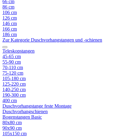
66 cm
86 cm
106 cm
126 cm
146 cm
166 cm
186 cm
Zur Kategorie Duschvorhangstangen und -schienen
Teleskopstangen
45-65 cm
55-90 cm
70-110 cm
75-120 cm
105-180 cm
125-220 cm
140-250 cm
190-300 cm
400 cm
Duschvorhangstange feste Montage
Duschvorhangschienen
Bogenstangen Basic
80x80 cm
90x90 cm
105x150 cm