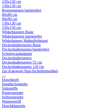
120x120 cm
130x130 cm
Bogenstangen barrierefrei
80x80 cm
90x90 cm
130x130 cm
150x150 cm
Winkelstangen Basic
Winkelstangen barrierefrei
Winkelstange Maßanfertigung
Deckenhalterungen Basic
Deckenhalterungen barrierefrei
Schrägwandadapter
Deckenhalterungen
Deckenhalterungen 55 cm
Deckenhalterungen 120 cm
Zur Kategorie Bad-Sicherheitsartikel
Duschkorb
Handtuchständer
Stützgriffe
Papierspender
Seifenspender
Wannengriff
Duschklappsitz