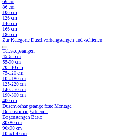
66 cm
86 cm
106 cm
126 cm
146 cm
166 cm
186 cm
Zur Kategorie Duschvorhangstangen und -schienen
Teleskopstangen
45-65 cm
55-90 cm
70-110 cm
75-120 cm
105-180 cm
125-220 cm
140-250 cm
190-300 cm
400 cm
Duschvorhangstange feste Montage
Duschvorhangschienen
Bogenstangen Basic
80x80 cm
90x90 cm
105x150 cm