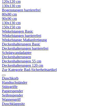
120x120 cm
130x130 cm
Bogenstangen barrierefrei
80x80 cm
90x90 cm
130x130 cm
150x150 cm
Winkelstangen Basic
Winkelstangen barrierefrei
Winkelstange Maßanfertigung
Deckenhalterungen Basic
Deckenhalterungen barrierefrei
Schrägwandadapter
Deckenhalterungen
Deckenhalterungen 55 cm
Deckenhalterungen 120 cm
Zur Kategorie Bad-Sicherheitsartikel
Duschkorb
Handtuchständer
Stützgriffe
Papierspender
Seifenspender
Wannengriff
Duschklappsitz