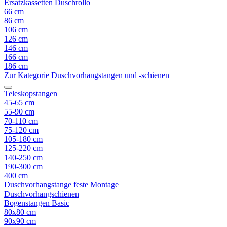
Ersatzkassetten Duschrollo
66 cm
86 cm
106 cm
126 cm
146 cm
166 cm
186 cm
Zur Kategorie Duschvorhangstangen und -schienen
Teleskopstangen
45-65 cm
55-90 cm
70-110 cm
75-120 cm
105-180 cm
125-220 cm
140-250 cm
190-300 cm
400 cm
Duschvorhangstange feste Montage
Duschvorhangschienen
Bogenstangen Basic
80x80 cm
90x90 cm