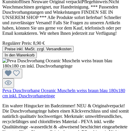
Kunststoffösen Neuware Original verpacktPflegehinweis:Nicht
Waschmaschinen geeignet, nur Handreinigung. *** Passenden
Duschvorhangstangen und Winkelstangen FINDEN SIE IN
UNSEREM SHOP *** Alle Produkte sofort lieferbar! Schneller
und zuverlässiger Versand! Falls Sie Fragen zu unseren Artikeln
haben, können Sie uns gerne vor dem Kauf, telefonisch oder per
Email kontaktieren. Wir stehen Ihnen jederzeit zur Verfügung!
Regulärer Preis:
8,90 €
Preise inkl. MwSt. zzgl. Versandkosten
In den Warenkorb
Peva Duschvorhang Oceanic Muscheln weiss braun blau 180x180
cm inkl. Duschvorhangringe
Ein wahrer Hingucker im Badezimmer! NEU & Originalverpackt!
Die Duschvorhangringe haben einen Klickverschluss und sind somit
natürlich qualitativ hochwertiger. Merkmale: umweltfreundliches,
recyclefähiges und chloridfreies Material - PEVA inkl. weiße
Qualitätsringe -wasserdicht & -abweisend beschichtet eingearbeitete