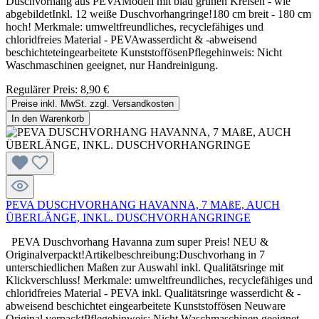
Duschvorhang aus PEVAModell mit blau grünen Kreisen - wie
abgebildetInkl. 12 weiße Duschvorhangringe!180 cm breit - 180 cm
hoch! Merkmale: umweltfreundliches, recyclefähiges und
chloridfreies Material - PEVAwasserdicht & -abweisend
beschichteteingearbeitete KunststoffösenPflegehinweis: Nicht
Waschmaschinen geeignet, nur Handreinigung.
Regulärer Preis:
8,90 €
Preise inkl. MwSt. zzgl. Versandkosten
In den Warenkorb
PEVA DUSCHVORHANG HAVANNA, 7 MAßE, AUCH
ÜBERLÄNGE, INKL. DUSCHVORHANGRINGE
PEVA Duschvorhang Havanna zum super Preis! NEU &
Originalverpackt!Artikelbeschreibung:Duschvorhang in 7
unterschiedlichen Maßen zur Auswahl inkl. Qualitätsringe mit
Klickverschluss! Merkmale: umweltfreundliches, recyclefähiges und
chloridfreies Material - PEVA inkl. Qualitätsringe wasserdicht & -
abweisend beschichtet eingearbeitete Kunststoffösen Neuware
Original verpacktPflegehinweis: Nicht Waschmaschinen geeignet,