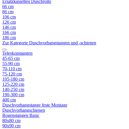
Ersatzkassetten Duschrollo
66 cm
86 cm
106 cm
126 cm
146 cm
166 cm
186 cm
Zur Kategorie Duschvorhangstangen und -schienen
Teleskopstangen
45-65 cm
55-90 cm
70-110 cm
75-120 cm
105-180 cm
125-220 cm
140-250 cm
190-300 cm
400 cm
Duschvorhangstange feste Montage
Duschvorhangschienen
Bogenstangen Basic
80x80 cm
90x90 cm