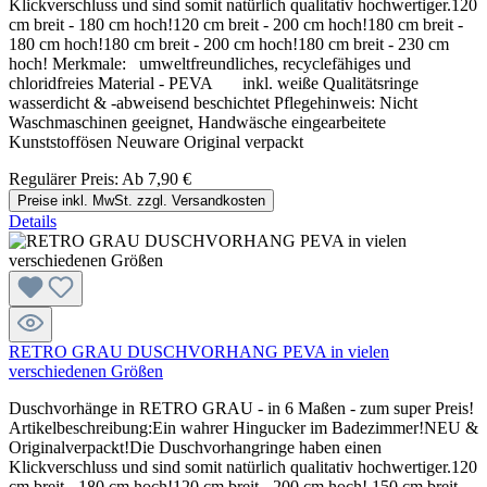
Klickverschluss und sind somit natürlich qualitativ hochwertiger.120
cm breit - 180 cm hoch!120 cm breit - 200 cm hoch!180 cm breit -
180 cm hoch!180 cm breit - 200 cm hoch!180 cm breit - 230 cm
hoch! Merkmale: umweltfreundliches, recyclefähiges und
chloridfreies Material - PEVA inkl. weiße Qualitätsringe
wasserdicht & -abweisend beschichtet Pflegehinweis: Nicht
Waschmaschinen geeignet, Handwäsche eingearbeitete
Kunststoffösen Neuware Original verpackt
Regulärer Preis:
Ab
7,90 €
Preise inkl. MwSt. zzgl. Versandkosten
Details
RETRO GRAU DUSCHVORHANG PEVA in vielen
verschiedenen Größen
Duschvorhänge in RETRO GRAU - in 6 Maßen - zum super Preis!
Artikelbeschreibung:Ein wahrer Hingucker im Badezimmer!NEU &
Originalverpackt!Die Duschvorhangringe haben einen
Klickverschluss und sind somit natürlich qualitativ hochwertiger.120
cm breit - 180 cm hoch!120 cm breit - 200 cm hoch! 150 cm breit -