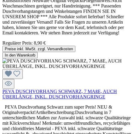
Kunststoffösen Neuware Original verpacktPflegehinweis:Nicht
Waschmaschinen geeignet, nur Handreinigung. *** Passenden
Duschvorhangstangen und Winkelstangen FINDEN SIE IN
UNSEREM SHOP *** Alle Produkte sofort lieferbar! Schneller
und zuverlässiger Versand! Falls Sie Fragen zu unseren Artikeln
haben, können Sie uns gerne vor dem Kauf, telefonisch oder per
Email kontaktieren. Wir stehen Ihnen jederzeit zur Verfügung!
Regulärer Preis:
8,90 €
Preise inkl. MwSt. zzgl. Versandkosten
In den Warenkorb
PEVA DUSCHVORHANG SCHWARZ, 7 MAßE, AUCH
ÜBERLÄNGE, INKL. DUSCHVORHANGRINGE
PEVA Duschvorhang Schwarz zum super Preis! NEU &
Originalverpackt!Artikelbeschreibung:Duschvorhang in 7
unterschiedlichen Maßen zur Auswahl inkl. schwarze Qualitätsringe
mit Klickverschluss! Merkmale: umweltfreundliches, recyclefähiges
und chloridfreies Material - PEVA inkl. schwarze Qualitätsringe
wasserdicht & -abweisend beschichtet eingearbeitete Kunststoffösen