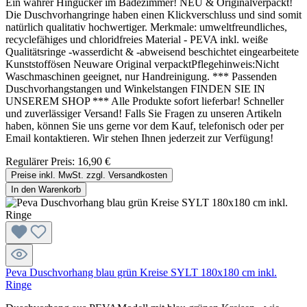
Ein wahrer Hingucker im Badezimmer! NEU & Originalverpackt!
Die Duschvorhangringe haben einen Klickverschluss und sind somit
natürlich qualitativ hochwertiger. Merkmale: umweltfreundliches,
recyclefähiges und chloridfreies Material - PEVA inkl. weiße
Qualitätsringe -wasserdicht & -abweisend beschichtet eingearbeitete
Kunststoffösen Neuware Original verpacktPflegehinweis:Nicht
Waschmaschinen geeignet, nur Handreinigung. *** Passenden
Duschvorhangstangen und Winkelstangen FINDEN SIE IN
UNSEREM SHOP *** Alle Produkte sofort lieferbar! Schneller
und zuverlässiger Versand! Falls Sie Fragen zu unseren Artikeln
haben, können Sie uns gerne vor dem Kauf, telefonisch oder per
Email kontaktieren. Wir stehen Ihnen jederzeit zur Verfügung!
Regulärer Preis:
16,90 €
Preise inkl. MwSt. zzgl. Versandkosten
In den Warenkorb
Peva Duschvorhang blau grün Kreise SYLT 180x180 cm inkl.
Ringe