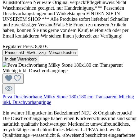
Kunststoffösen Neuware Original verpacktPflegehinweis:Nicht
Waschmaschinen geeignet, nur Handreinigung.*** Passenden
Duschvorhangstangen und Winkelstangen FINDEN SIE IN
UNSEREM SHOP *** Alle Produkte sofort lieferbar! Schneller
und zuverlässiger Versand!Falls Sie Fragen zu unseren Artikeln
haben, können Sie uns gerne vor dem Kauf, telefonisch oder per
Email kontaktieren.Wir stehen Ihnen jederzeit zur Verfügung!
Regulärer Preis:
8,90 €
Preise inkl. MwSt. zzgl. Versandkosten
In den Warenkorb
Peva Duschvorhang Milky Stone 180x180 cm Transparent Milchig
inkl. Duschvorhangringe
Ein wahrer Hingucker im Badezimmer! NEU & Originalverpackt!
Die Duschvorhangringe haben einen Klickverschluss und sind somit
natürlich qualitativ hochwertiger. Merkmale: umweltfreundliches,
recyclefähiges und chloridfreies Material - PEVA inkl. weiße
Qualitätsringe -wasserdicht & -abweisend beschichtet eingearbeitete