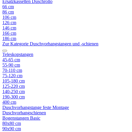
Ersatzkassetten Duschrollo
66 cm
86 cm
106 cm
126 cm
146 cm
166 cm
186 cm
Zur Kategorie Duschvorhangstangen und -schienen
Teleskopstangen
45-65 cm
55-90 cm
70-110 cm
75-120 cm
105-180 cm
125-220 cm
140-250 cm
190-300 cm
400 cm
Duschvorhangstange feste Montage
Duschvorhangschienen
Bogenstangen Basic
80x80 cm
90x90 cm