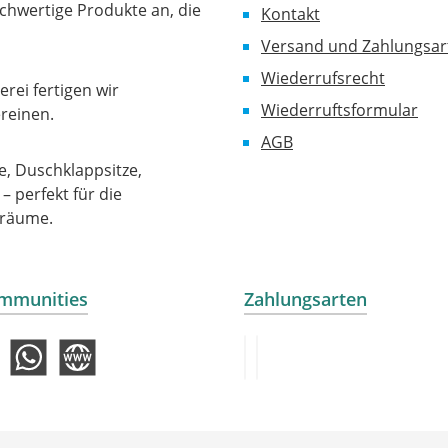
chwertige Produkte an, die
Kontakt
Versand und Zahlungsar
Wiederrufsrecht
rei fertigen wir
Wiederruftsformular
reinen.
AGB
, Duschklappsitze,
 perfekt für die
sräume.
mmunities
Zahlungsarten
ube
WhatsApp
Website
PayPal
Klarna