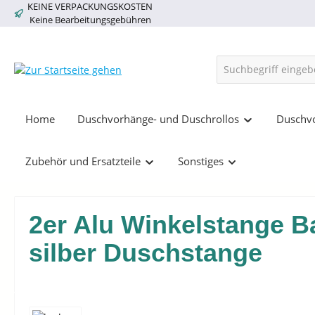
KEINE VERPACKUNGSKOSTEN
springen
Zur Hauptnavigation springen
Keine Bearbeitungsgebühren
Home
Duschvorhänge- und Duschrollos
Duschvo
Zubehör und Ersatzteile
Sonstiges
2er Alu Winkelstange Ba
silber Duschstange
Bildergalerie überspringen