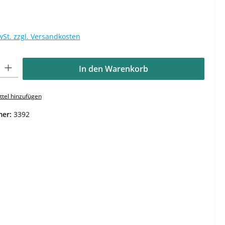
wSt. zzgl. Versandkosten
Gib den gewünschten Wert ein oder benutze die Schaltflächen um die Anzahl zu e
In den Warenkorb
tel hinzufügen
mer:
3392