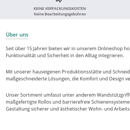
nassen oder glatten Böden. Die
atmungsaktive Weichschaummatte
KEINE VERPACKUNGSKOSTEN
verfügt über praktische Rillen und
Keine Bearbeitungsgebühren
Löcher, sodass Wasser einfach
abfließen kann. Daher eignet sich
Weichschaummatte hervorragend für
Über uns
den Einsatz im Nassbereich. Die
schmutzabweisende Oberfläche kann
Seit über 15 Jahren bieten wir in unserem Onlineshop ho
einfach abgewaschen werden. Die
Funktionalität und Sicherheit in den Alltag integrieren.
Weichschaummatte ist in vielen
Größen verfügbar. Sie können die
Matte auch ganz einfach mit einem
Mit unserer hauseigenen Produktionsstätte und Schneide
Teppichmesser selbst weiter
maßgeschneiderte Lösungen, die Komfort und Design ve
zuschneiden. Produkteigenschaften: -
rutschhemmende Weischaummatte -
angenehm weiches Laufgefühl -
Unser Sortiment umfasst unter anderem Wandstützgriffe
zahlreiche Einsatzmöglichkeiten innen
maßgefertigte Rollos und barrierefreie Schienensysteme –
und außen - schnelltrocknend,
Gestaltung sicherer und ästhetischer Wohn- und Arbeit
atmungsaktiv, Drainagelöcher- und
rillen - schmutzabweisend,
abwaschbar - reißfest, strapazierfähig
- Herstellung laut REACH-Verordnung