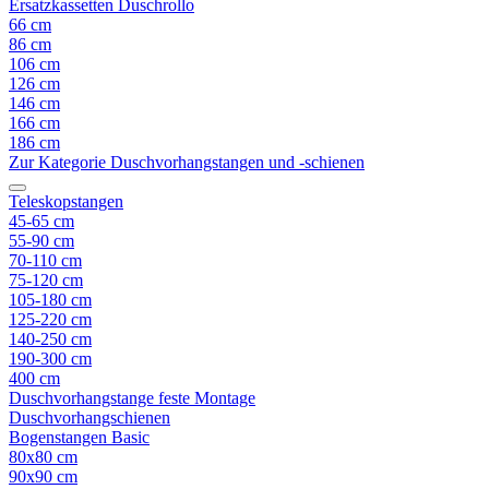
Ersatzkassetten Duschrollo
66 cm
86 cm
106 cm
126 cm
146 cm
166 cm
186 cm
Zur Kategorie Duschvorhangstangen und -schienen
Teleskopstangen
45-65 cm
55-90 cm
70-110 cm
75-120 cm
105-180 cm
125-220 cm
140-250 cm
190-300 cm
400 cm
Duschvorhangstange feste Montage
Duschvorhangschienen
Bogenstangen Basic
80x80 cm
90x90 cm