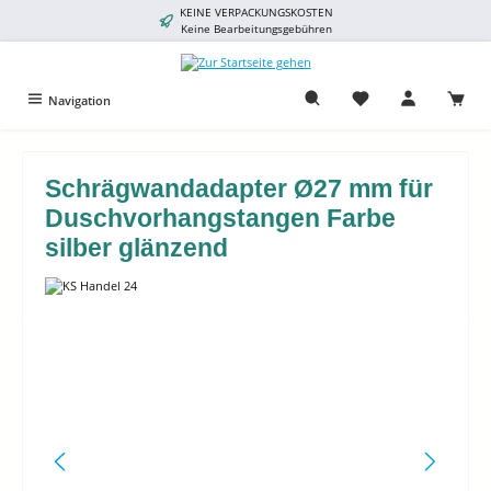
KEINE VERPACKUNGSKOSTEN
alt springen
Keine Bearbeitungsgebühren
Navigation
Schrägwandadapter Ø27 mm für
Duschvorhangstangen Farbe
silber glänzend
Bildergalerie überspringen