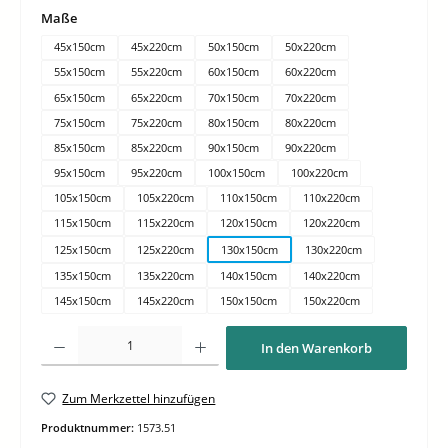
auswählen
Maße
45x150cm
45x220cm
50x150cm
50x220cm
55x150cm
55x220cm
60x150cm
60x220cm
65x150cm
65x220cm
70x150cm
70x220cm
75x150cm
75x220cm
80x150cm
80x220cm
85x150cm
85x220cm
90x150cm
90x220cm
95x150cm
95x220cm
100x150cm
100x220cm
105x150cm
105x220cm
110x150cm
110x220cm
115x150cm
115x220cm
120x150cm
120x220cm
125x150cm
125x220cm
130x150cm
130x220cm
135x150cm
135x220cm
140x150cm
140x220cm
145x150cm
145x220cm
150x150cm
150x220cm
Produkt Anzahl: Gib den gewünschten Wert ein oder benutze die Schaltflächen um di
In den Warenkorb
Zum Merkzettel hinzufügen
Produktnummer:
1573.51