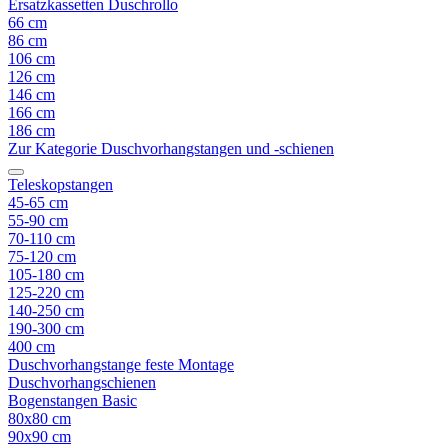
Ersatzkassetten Duschrollo
66 cm
86 cm
106 cm
126 cm
146 cm
166 cm
186 cm
Zur Kategorie Duschvorhangstangen und -schienen
Teleskopstangen
45-65 cm
55-90 cm
70-110 cm
75-120 cm
105-180 cm
125-220 cm
140-250 cm
190-300 cm
400 cm
Duschvorhangstange feste Montage
Duschvorhangschienen
Bogenstangen Basic
80x80 cm
90x90 cm