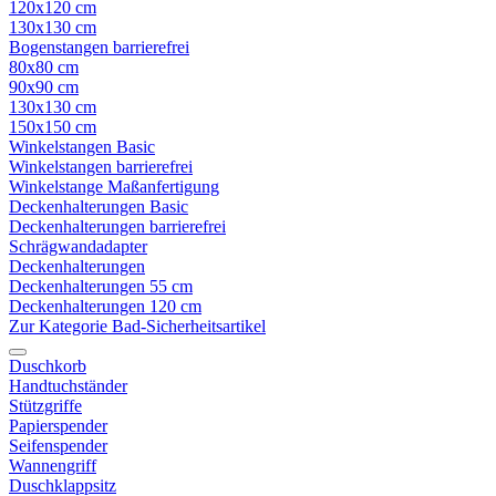
120x120 cm
130x130 cm
Bogenstangen barrierefrei
80x80 cm
90x90 cm
130x130 cm
150x150 cm
Winkelstangen Basic
Winkelstangen barrierefrei
Winkelstange Maßanfertigung
Deckenhalterungen Basic
Deckenhalterungen barrierefrei
Schrägwandadapter
Deckenhalterungen
Deckenhalterungen 55 cm
Deckenhalterungen 120 cm
Zur Kategorie Bad-Sicherheitsartikel
Duschkorb
Handtuchständer
Stützgriffe
Papierspender
Seifenspender
Wannengriff
Duschklappsitz