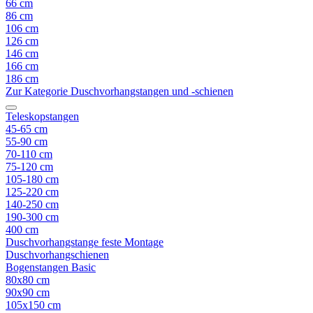
66 cm
86 cm
106 cm
126 cm
146 cm
166 cm
186 cm
Zur Kategorie Duschvorhangstangen und -schienen
Teleskopstangen
45-65 cm
55-90 cm
70-110 cm
75-120 cm
105-180 cm
125-220 cm
140-250 cm
190-300 cm
400 cm
Duschvorhangstange feste Montage
Duschvorhangschienen
Bogenstangen Basic
80x80 cm
90x90 cm
105x150 cm