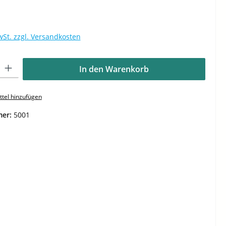
wSt. zzgl. Versandkosten
Gib den gewünschten Wert ein oder benutze die Schaltflächen um die Anzahl zu e
In den Warenkorb
tel hinzufügen
mer:
5001