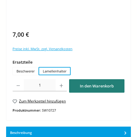
7,00 €
Preise inkl. MwSt. zzgl. Versandkosten
auswählen
Ersatzteile
Beschwerer
Lamellenhalter
Produkt Anzahl: Gib den gewünschten Wert ein oder benutze die Schaltflächen um di
In den Warenkorb
Zum Merkzettel hinzufügen
Produktnummer:
SW10727
Beschreibung