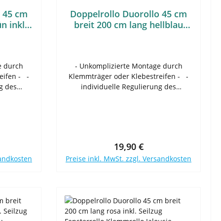
o 45 cm
Doppelrollo Duorollo 45 cm
n inkl.
breit 200 cm lang hellblau
llo
blau inkl. Seilzug Fensterrollo
sie
Klemmrollo Jal
e durch
- Unkomplizierte Montage durch
fen - -
Klemmträger oder Klebestreifen - -
g des
individuelle Regulierung des
ertig
Raumlichtes - - hochwertig
eneinander
verarbeiteter, doppelt gegeneinander
f - - mit
verlaufender Polyesterstoff - - mit
ten und
abwechselnd transparenten und
- - über
blickdichten Stoffbahnen - - über
reis:
Regulärer Preis:
19,90 €
infall und
den Kettenzug ist der Lichteinfall und
sandkosten
Preise inkl. MwSt. zzgl. Versandkosten
llbar -
Durchblick stufenlos verstellbar -
den ohne
Unsere Fensterrollos werden ohne
b
In den Warenkorb
flügel
bohren direkt am Fensterflügel
hand von
befestigt/eingehängt - anhand von
ern oder
mitgelieferten Klemmträgern oder
as
wahlweise Klebestreifen. Das