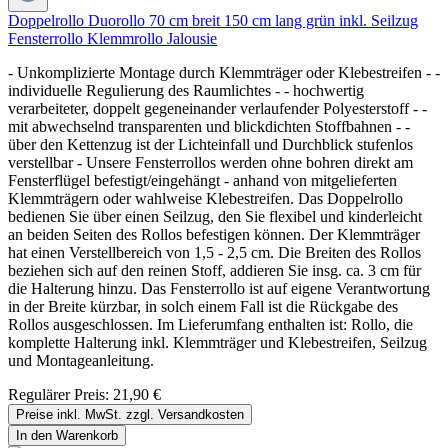
Doppelrollo Duorollo 70 cm breit 150 cm lang grün inkl. Seilzug
Fensterrollo Klemmrollo Jalousie
- Unkomplizierte Montage durch Klemmträger oder Klebestreifen - -
individuelle Regulierung des Raumlichtes - - hochwertig
verarbeiteter, doppelt gegeneinander verlaufender Polyesterstoff - -
mit abwechselnd transparenten und blickdichten Stoffbahnen - -
über den Kettenzug ist der Lichteinfall und Durchblick stufenlos
verstellbar - Unsere Fensterrollos werden ohne bohren direkt am
Fensterflügel befestigt/eingehängt - anhand von mitgelieferten
Klemmträgern oder wahlweise Klebestreifen. Das Doppelrollo
bedienen Sie über einen Seilzug, den Sie flexibel und kinderleicht
an beiden Seiten des Rollos befestigen können. Der Klemmträger
hat einen Verstellbereich von 1,5 - 2,5 cm. Die Breiten des Rollos
beziehen sich auf den reinen Stoff, addieren Sie insg. ca. 3 cm für
die Halterung hinzu. Das Fensterrollo ist auf eigene Verantwortung
in der Breite kürzbar, in solch einem Fall ist die Rückgabe des
Rollos ausgeschlossen. Im Lieferumfang enthalten ist: Rollo, die
komplette Halterung inkl. Klemmträger und Klebestreifen, Seilzug
und Montageanleitung.
Regulärer Preis:
21,90 €
Preise inkl. MwSt. zzgl. Versandkosten
In den Warenkorb