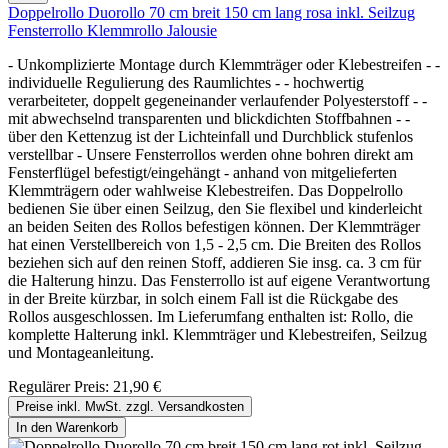
Doppelrollo Duorollo 70 cm breit 150 cm lang rosa inkl. Seilzug
Fensterrollo Klemmrollo Jalousie
- Unkomplizierte Montage durch Klemmträger oder Klebestreifen - -
individuelle Regulierung des Raumlichtes - - hochwertig
verarbeiteter, doppelt gegeneinander verlaufender Polyesterstoff - -
mit abwechselnd transparenten und blickdichten Stoffbahnen - -
über den Kettenzug ist der Lichteinfall und Durchblick stufenlos
verstellbar - Unsere Fensterrollos werden ohne bohren direkt am
Fensterflügel befestigt/eingehängt - anhand von mitgelieferten
Klemmträgern oder wahlweise Klebestreifen. Das Doppelrollo
bedienen Sie über einen Seilzug, den Sie flexibel und kinderleicht
an beiden Seiten des Rollos befestigen können. Der Klemmträger
hat einen Verstellbereich von 1,5 - 2,5 cm. Die Breiten des Rollos
beziehen sich auf den reinen Stoff, addieren Sie insg. ca. 3 cm für
die Halterung hinzu. Das Fensterrollo ist auf eigene Verantwortung
in der Breite kürzbar, in solch einem Fall ist die Rückgabe des
Rollos ausgeschlossen. Im Lieferumfang enthalten ist: Rollo, die
komplette Halterung inkl. Klemmträger und Klebestreifen, Seilzug
und Montageanleitung.
Regulärer Preis:
21,90 €
Preise inkl. MwSt. zzgl. Versandkosten
In den Warenkorb