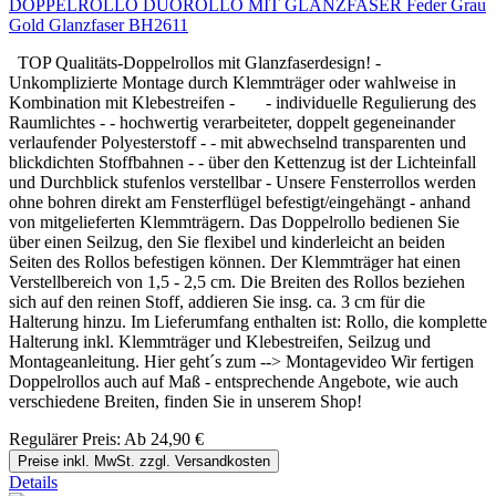
DOPPELROLLO DUOROLLO MIT GLANZFASER Feder Grau
Gold Glanzfaser BH2611
TOP Qualitäts-Doppelrollos mit Glanzfaserdesign! -
Unkomplizierte Montage durch Klemmträger oder wahlweise in
Kombination mit Klebestreifen - - individuelle Regulierung des
Raumlichtes - - hochwertig verarbeiteter, doppelt gegeneinander
verlaufender Polyesterstoff - - mit abwechselnd transparenten und
blickdichten Stoffbahnen - - über den Kettenzug ist der Lichteinfall
und Durchblick stufenlos verstellbar - Unsere Fensterrollos werden
ohne bohren direkt am Fensterflügel befestigt/eingehängt - anhand
von mitgelieferten Klemmträgern. Das Doppelrollo bedienen Sie
über einen Seilzug, den Sie flexibel und kinderleicht an beiden
Seiten des Rollos befestigen können. Der Klemmträger hat einen
Verstellbereich von 1,5 - 2,5 cm. Die Breiten des Rollos beziehen
sich auf den reinen Stoff, addieren Sie insg. ca. 3 cm für die
Halterung hinzu. Im Lieferumfang enthalten ist: Rollo, die komplette
Halterung inkl. Klemmträger und Klebestreifen, Seilzug und
Montageanleitung. Hier geht´s zum --> Montagevideo Wir fertigen
Doppelrollos auch auf Maß - entsprechende Angebote, wie auch
verschiedene Breiten, finden Sie in unserem Shop!
Regulärer Preis:
Ab
24,90 €
Preise inkl. MwSt. zzgl. Versandkosten
Details