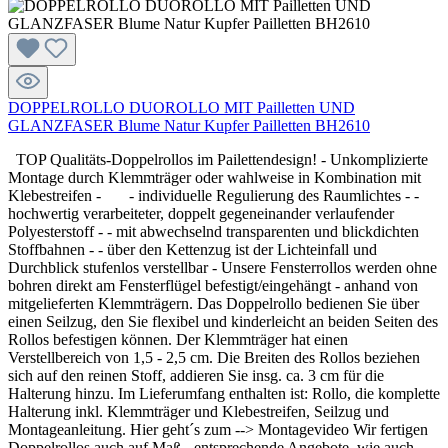
DOPPELROLLO DUOROLLO MIT Pailletten UND
GLANZFASER Blume Natur Kupfer Pailletten BH2610
TOP Qualitäts-Doppelrollos im Pailettendesign! - Unkomplizierte
Montage durch Klemmträger oder wahlweise in Kombination mit
Klebestreifen - - individuelle Regulierung des Raumlichtes - -
hochwertig verarbeiteter, doppelt gegeneinander verlaufender
Polyesterstoff - - mit abwechselnd transparenten und blickdichten
Stoffbahnen - - über den Kettenzug ist der Lichteinfall und
Durchblick stufenlos verstellbar - Unsere Fensterrollos werden ohne
bohren direkt am Fensterflügel befestigt/eingehängt - anhand von
mitgelieferten Klemmträgern. Das Doppelrollo bedienen Sie über
einen Seilzug, den Sie flexibel und kinderleicht an beiden Seiten des
Rollos befestigen können. Der Klemmträger hat einen
Verstellbereich von 1,5 - 2,5 cm. Die Breiten des Rollos beziehen
sich auf den reinen Stoff, addieren Sie insg. ca. 3 cm für die
Halterung hinzu. Im Lieferumfang enthalten ist: Rollo, die komplette
Halterung inkl. Klemmträger und Klebestreifen, Seilzug und
Montageanleitung. Hier geht´s zum --> Montagevideo Wir fertigen
Doppelrollos auch auf Maß - entsprechende Angebote, wie auch