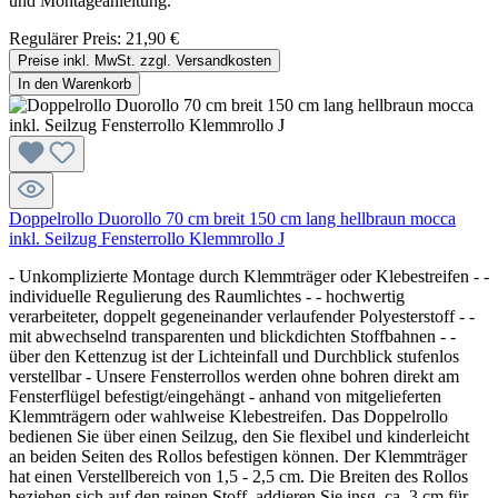
und Montageanleitung.
Regulärer Preis:
21,90 €
Preise inkl. MwSt. zzgl. Versandkosten
In den Warenkorb
Doppelrollo Duorollo 70 cm breit 150 cm lang hellbraun mocca
inkl. Seilzug Fensterrollo Klemmrollo J
- Unkomplizierte Montage durch Klemmträger oder Klebestreifen - -
individuelle Regulierung des Raumlichtes - - hochwertig
verarbeiteter, doppelt gegeneinander verlaufender Polyesterstoff - -
mit abwechselnd transparenten und blickdichten Stoffbahnen - -
über den Kettenzug ist der Lichteinfall und Durchblick stufenlos
verstellbar - Unsere Fensterrollos werden ohne bohren direkt am
Fensterflügel befestigt/eingehängt - anhand von mitgelieferten
Klemmträgern oder wahlweise Klebestreifen. Das Doppelrollo
bedienen Sie über einen Seilzug, den Sie flexibel und kinderleicht
an beiden Seiten des Rollos befestigen können. Der Klemmträger
hat einen Verstellbereich von 1,5 - 2,5 cm. Die Breiten des Rollos
beziehen sich auf den reinen Stoff, addieren Sie insg. ca. 3 cm für