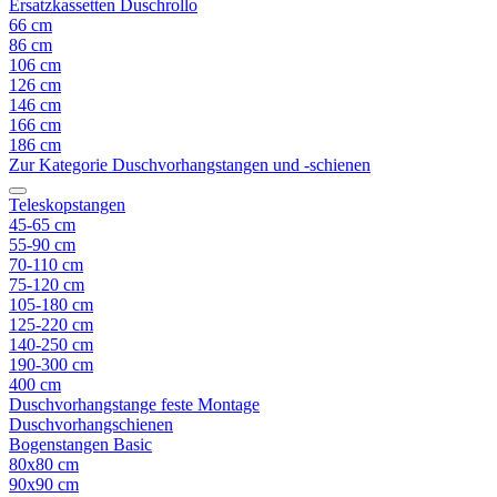
Ersatzkassetten Duschrollo
66 cm
86 cm
106 cm
126 cm
146 cm
166 cm
186 cm
Zur Kategorie Duschvorhangstangen und -schienen
Teleskopstangen
45-65 cm
55-90 cm
70-110 cm
75-120 cm
105-180 cm
125-220 cm
140-250 cm
190-300 cm
400 cm
Duschvorhangstange feste Montage
Duschvorhangschienen
Bogenstangen Basic
80x80 cm
90x90 cm