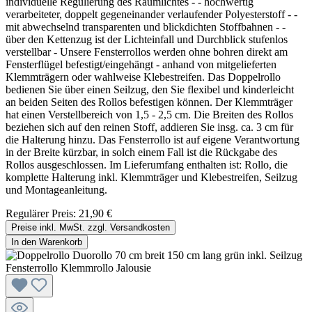
individuelle Regulierung des Raumlichtes - - hochwertig
verarbeiteter, doppelt gegeneinander verlaufender Polyesterstoff - -
mit abwechselnd transparenten und blickdichten Stoffbahnen - -
über den Kettenzug ist der Lichteinfall und Durchblick stufenlos
verstellbar - Unsere Fensterrollos werden ohne bohren direkt am
Fensterflügel befestigt/eingehängt - anhand von mitgelieferten
Klemmträgern oder wahlweise Klebestreifen. Das Doppelrollo
bedienen Sie über einen Seilzug, den Sie flexibel und kinderleicht
an beiden Seiten des Rollos befestigen können. Der Klemmträger
hat einen Verstellbereich von 1,5 - 2,5 cm. Die Breiten des Rollos
beziehen sich auf den reinen Stoff, addieren Sie insg. ca. 3 cm für
die Halterung hinzu. Das Fensterrollo ist auf eigene Verantwortung
in der Breite kürzbar, in solch einem Fall ist die Rückgabe des
Rollos ausgeschlossen. Im Lieferumfang enthalten ist: Rollo, die
komplette Halterung inkl. Klemmträger und Klebestreifen, Seilzug
und Montageanleitung.
Regulärer Preis:
21,90 €
Preise inkl. MwSt. zzgl. Versandkosten
In den Warenkorb