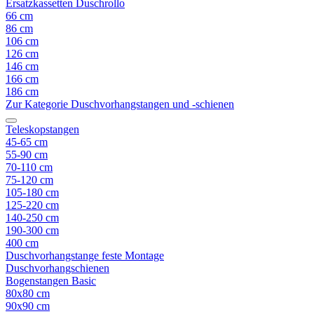
Ersatzkassetten Duschrollo
66 cm
86 cm
106 cm
126 cm
146 cm
166 cm
186 cm
Zur Kategorie Duschvorhangstangen und -schienen
Teleskopstangen
45-65 cm
55-90 cm
70-110 cm
75-120 cm
105-180 cm
125-220 cm
140-250 cm
190-300 cm
400 cm
Duschvorhangstange feste Montage
Duschvorhangschienen
Bogenstangen Basic
80x80 cm
90x90 cm