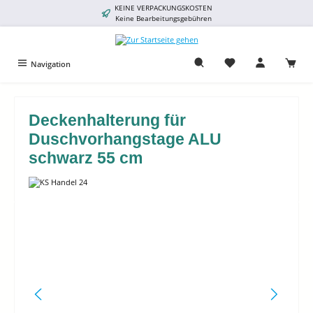
KEINE VERPACKUNGSKOSTEN
alt springen
Keine Bearbeitungsgebühren
Navigation
Deckenhalterung für
Duschvorhangstage ALU
schwarz 55 cm
Bildergalerie überspringen