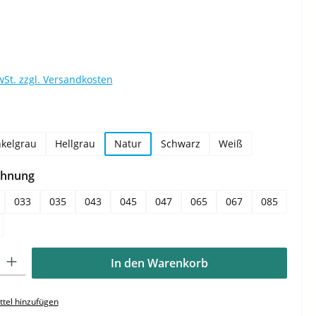
wSt. zzgl. Versandkosten
hlen
kelgrau
Hellgrau
Natur
Schwarz
Weiß
auswählen
chnung
033
035
043
045
047
065
067
085
Gib den gewünschten Wert ein oder benutze die Schaltflächen um die Anzahl zu e
In den Warenkorb
tel hinzufügen