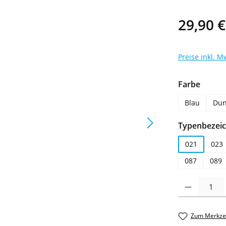
29,90 €
Preise inkl. M
auswä
Farbe
Blau
Dun
Typenbezei
021
023
087
089
Produkt Anzahl: 
Zum Merkzet