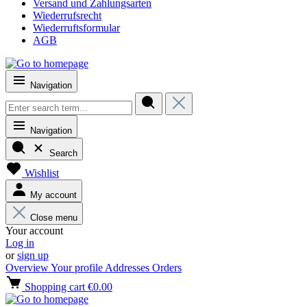
Versand und Zahlungsarten
Wiederrufsrecht
Wiederruftsformular
AGB
Navigation
Navigation
Search
Wishlist
My account
Close menu
Your account
Log in
or
sign up
Overview
Your profile
Addresses
Orders
Shopping cart
€0.00