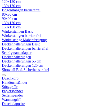
120x120 cm
130x130 cm
Bogenstangen barrierefrei
80x80 cm
90x90 cm
130x130 cm
150x150 cm
Winkelstangen Basic
Winkelstangen barrierefrei
Winkelstange Maßanfertigung
Deckenhalterungen Basic
Deckenhalterungen barrierefrei
Schrägwandadapter
Deckenhalterungen
Deckenhalterungen 55 cm
Deckenhalterungen 120 cm
Show all Bad-Sicherheitsartikel
Duschkorb
Handtuchständer
Stützgriffe
Papierspender
Seifenspender
Wannengriff
Duschklappsitz