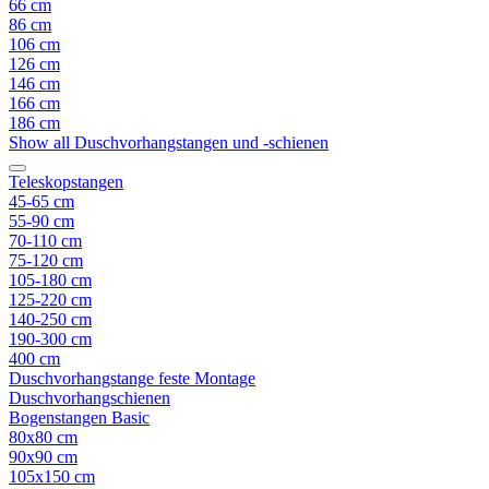
66 cm
86 cm
106 cm
126 cm
146 cm
166 cm
186 cm
Show all Duschvorhangstangen und -schienen
Teleskopstangen
45-65 cm
55-90 cm
70-110 cm
75-120 cm
105-180 cm
125-220 cm
140-250 cm
190-300 cm
400 cm
Duschvorhangstange feste Montage
Duschvorhangschienen
Bogenstangen Basic
80x80 cm
90x90 cm
105x150 cm